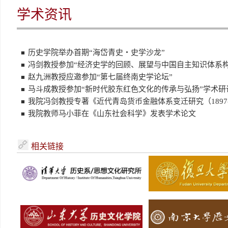
学术资讯
历史学院举办首期“海岱青史・史学沙龙”
■
冯剑教授参加“经济史学的回顾、展望与中国自主知识体系构建
■
赵九洲教授应邀参加“第七届终南史学论坛”
■
马斗成教授参加“新时代胶东红色文化的传承与弘扬”学术研
■
我院冯剑教授专著《近代青岛货币金融体系变迁研究（1897-
■
我院教师马小菲在《山东社会科学》发表学术论文
■
相关链接