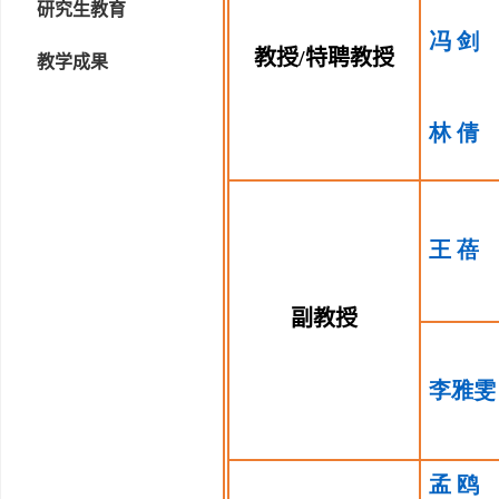
研究生教育
冯
剑
教授/特聘教授
教学成果
林
倩
王
蓓
副教授
李雅雯
孟
鸥