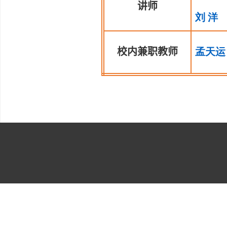
讲师
刘
洋
校内兼职教师
孟天运