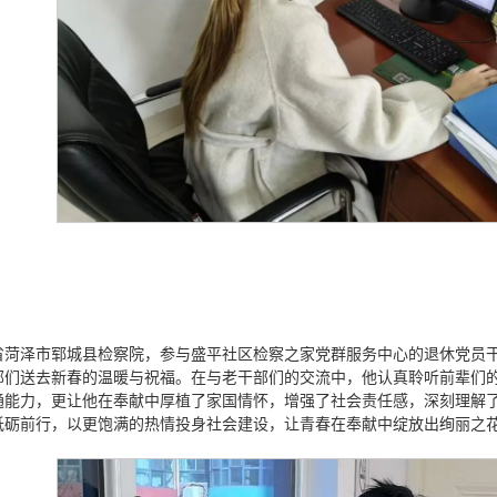
山东省菏泽市郓城县检察院，参与盛平社区检察之家党群服务中心的退休党
部们送去新春的温暖与祝福。在与老干部们的交流中，他认真聆听前辈们
通能力，更让他在奉献中厚植了家国情怀，增强了社会责任感，深刻理解了
砥砺前行，以更饱满的热情投身社会建设，让青春在奉献中绽放出绚丽之