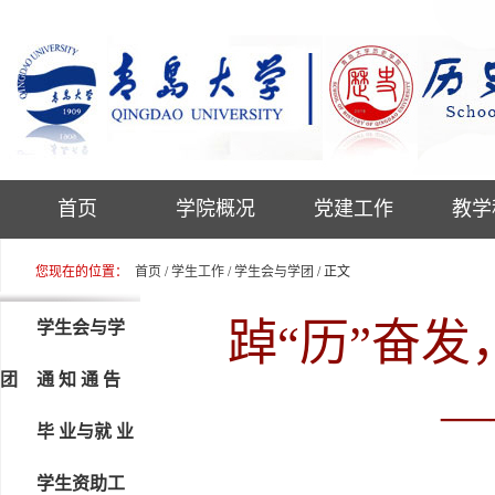
首页
学院概况
党建工作
教学
您现在的位置：
首页
/
学生工作
/
学生会与学团
/ 正文
踔“历”奋发
学生会与学
团
通 知 通 告
—
毕 业与就 业
学生资助工