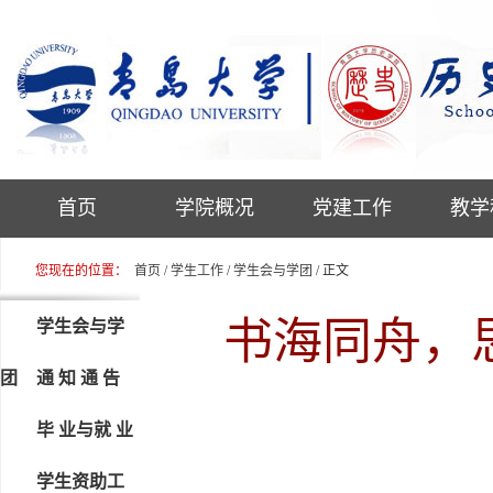
首页
学院概况
党建工作
教学
您现在的位置：
首页
/
学生工作
/
学生会与学团
/ 正文
书海同舟，
学生会与学
团
通 知 通 告
毕 业与就 业
学生资助工