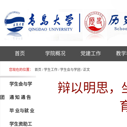
首页
学院概况
党建工作
教学
您现在的位置：
首页
/
学生工作
/
学生会与学团
/ 正文
辩以明思，
学生会与学
团
通 知 通 告
毕 业与就 业
学生资助工