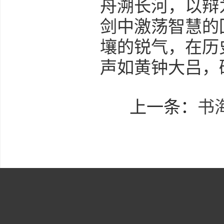
舟溯长河，以辩
剑中激荡智慧的
壤的锐气，在历
声如黄钟大吕，
上一条：
书