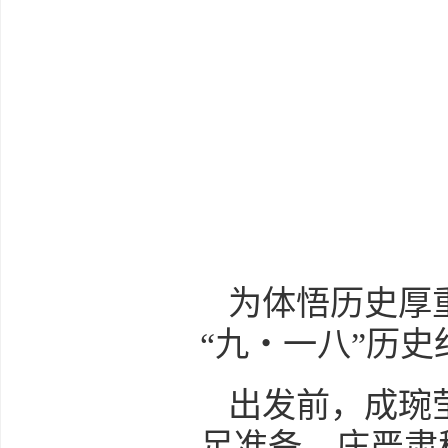
为体悟历史厚
“九・一八”历
出发前，成琬
足准备。庄严肃穆的