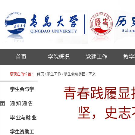
首页
学院概况
党建工作
教学
您现在的位置：
首页
/
学生工作
/
学生会与学团
/ 正文
青春践履显
学生会与学
团
通 知 通 告
坚，史志
毕 业与就 业
学生资助工