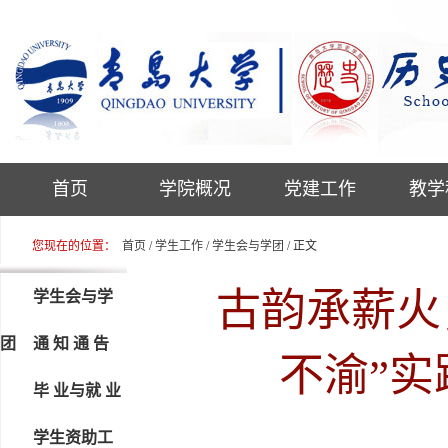
首页
学院概况
党建工作
教学
您现在的位置：
首页
/
学生工作
/
学生会与学团
/ 正文
古韵承薪火
学生会与学
团
通 知 通 告
不渝”实
毕 业与就 业
学生资助工